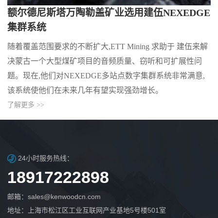
额尔德尼斯塔万陶勒盖矿业选用建伍NEXEDGE
集群系统
随着覆盖范围要求的不断扩大,ETT Mining 求助于 建伍来解
决蒙古一个大型煤矿项目的音频质量、窃听和可扩展性问
题。现在,他们对NEXEDGE多站点数字集群系统非常满意,
该系统使他们在未来几年有望实现强劲增长。
了解更多 >>
24小时服务热线：
18917222898
邮箱：sales@kenwoodcn.com
地址：上海市松江区工业互联网产业基地5号楼501室