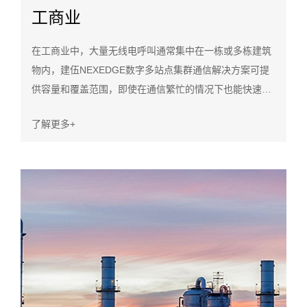
工商业
在工商业中，大量无线电呼叫通常集中在一栋或多栋建筑
物内，建伍NEXEDGE数字多站点集群通信解决方案可提
供容量和覆盖范围，即使在通信繁忙的情况下也能快速建
立呼叫。动态控制信道切换功能使系统具有“智能信道共
了解更多+
享”功能，可以在流量异常繁忙时临时使用流量通道作为呼
叫通道，从而进一步提高了效率。