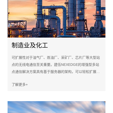
制造业及化工
可扩展性对于油气厂、炼油厂、采矿厂、芯片厂等大型站
点的无线电通信至关重要。建伍NEXEDGE的增强型多站
点通信解决方案具有基于服务器的架构，可以轻松扩展此
类设施的容量和覆盖范围。由于出色的频谱效率和稳定
了解更多+
性，分散在全国各地的大量用户可以使用同一网络上的多
个站点进行顺畅的通信。