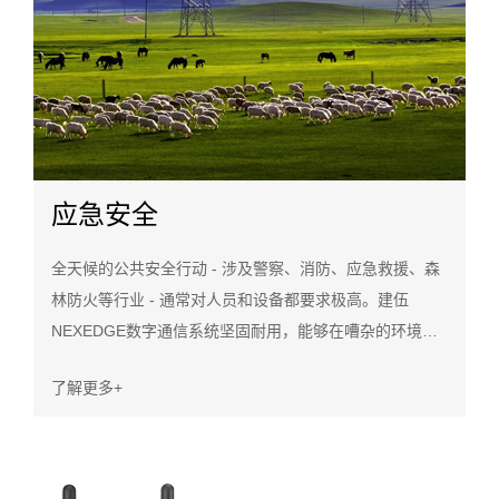
应急安全
全天候的公共安全行动 - 涉及警察、消防、应急救援、森
林防火等行业 - 通常对人员和设备都要求极高。建伍
NEXEDGE数字通信系统坚固耐用，能够在嘈杂的环境中
提供清晰、可靠的关键任务通信。此外，还提供升级以增
了解更多+
强安全性。