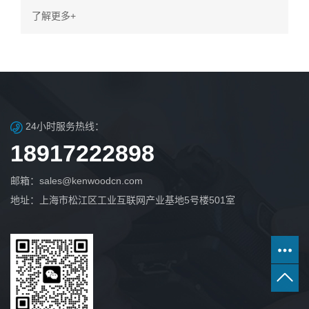
TS 102 361-4的DMR Tier III集群、多频和同播系统，使
了解更多+
用户能够在具有成本效益和面向未来的无线电系统解决方
案中精确匹配特定的操作要求。从模拟系统迁移的用户可
以放心，所有建伍数字系统都包含本地模拟/数字混合模式
操作，允许您继续使用现有的模拟设备，直到它们被数字
设备取代。
24小时服务热线：
18917222898
邮箱：sales@kenwoodcn.com
地址：上海市松江区工业互联网产业基地5号楼501室